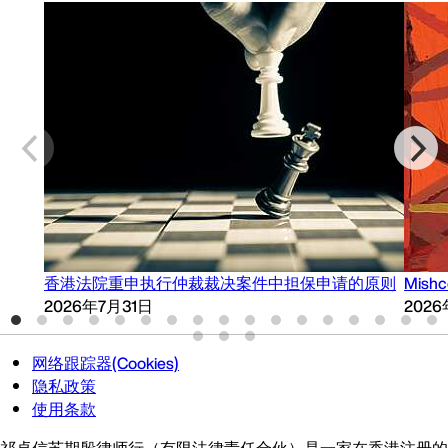
香港法院重申执行仲裁裁决案件中担保申请的原则
Mish
2026年7月31日
202
网络跟踪器(Cookies)
隐私政策
使用条款
祁卓信苏期殷律师行（有限法律责任合伙）是一家在香港注册的