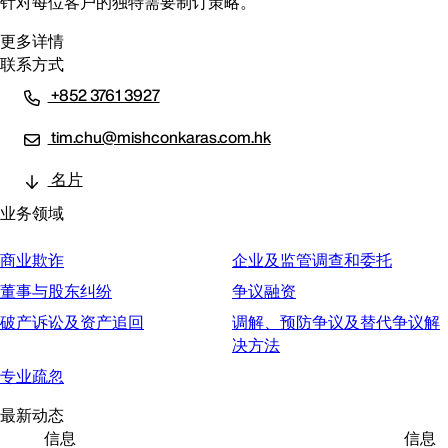
针对每位客户的独特需要制订策略。
更多详情
联系方式
+852 3761 3927
tim.chu@mishconkaras.com.hk
名片
业务领域
商业欺诈
企业及监管调查和委托
董事与股东纠纷
争议融资
破产诉讼及资产追回
调解、预防争议及替代争议解
决方法
专业疏忽
最新动态
信息
信息