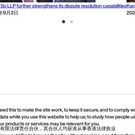
So LLP further strengthens its dispute resolution capabilities
Kar
4年9月2日
20
ed this to make the site work, to keep it secure, and to comply w
data while you use this website to help us; to study how people us
r products or services may be relevant for you.
有限法律责任合伙，其合伙人均获准从事香港法律执业
We value your privacy
Accept
Recommended