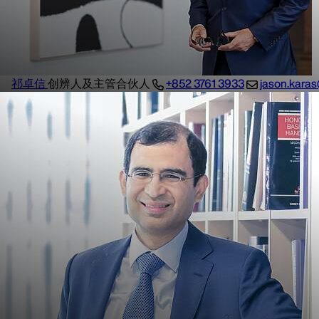
祁卓信
创辨人及主管合伙人
+852 3761 3933
jason.kara