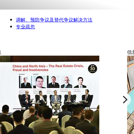
调解、预防争议及替代争议解决方法
专业疏忽
息
信