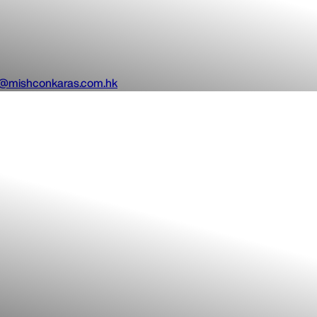
s@mishconkaras.com.hk