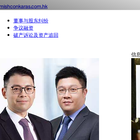
mishconkaras.com.hk
董事与股东纠纷
争议融资
破产诉讼及资产追回
信