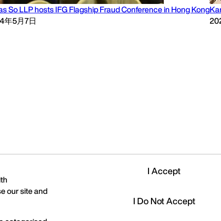
as So LLP hosts IFG Flagship Fraud Conference in Hong Kong
Kar
24年5月7日
20
I Accept
ith
e our site and
I Do Not Accept