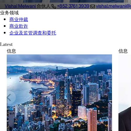
Vishal Melwani
合伙人
+852 3761 3939
vishal.melwani@
业务领域
商业仲裁
商业欺诈
企业及监管调查和委托
Latest
信息
信息