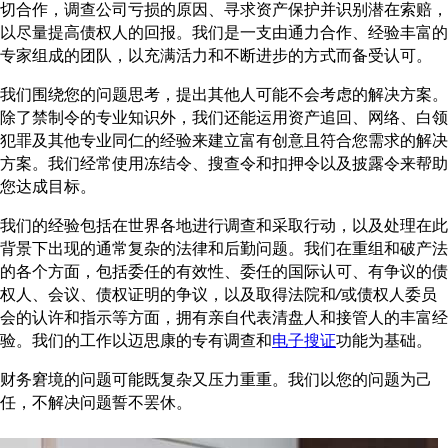
切合作，调查公司亏损的原因、寻求资产保护并识别潜在索赔，
以尽量提高债权人的回报。我们是一支由通力合作、经验丰富的
专家组成的团队，以充满活力和不断进步的方式而备受认可。
我们围绕您的问题思考，提出其他人可能不会考虑的解决方案。
除了禁制令的专业知识外，我们还能运用资产追回、网络、白领
犯罪及其他专业同仁的经验来建立富有创意且符合您需求的解决
方案。我们经常使用冻结令、搜查令和扣押令以及披露令来帮助
您达成目标。
我们的经验包括在世界各地进行调查和采取行动，以及处理在此
背景下出现的通常复杂的法律和后勤问题。我们在重组和破产法
的各个方面，包括委任的有效性、委任的国际认可、有争议的债
权人、会议、债权证明的争议，以及取得法院和⁄或债权人委员
会的认许和指示等方面，拥有亲自代表清盘人和接管人的丰富经
验。我们的工作以迈思康的专有调查和
电子搜证
功能为基础。
财务窘境的问题可能既复杂又压力重重。我们以您的问题为己
任，不解决问题誓不罢休。