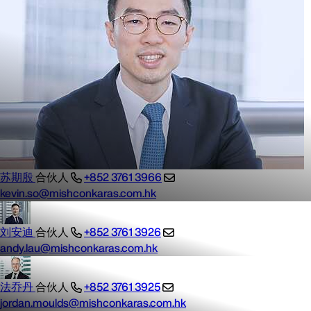
苏期殷
合伙人
+852 3761 3966
kevin.so@mishconkaras.com.hk
刘安迪
合伙人
+852 3761 3926
andy.lau@mishconkaras.com.hk
法乔丹
合伙人
+852 3761 3925
jordan.moulds@mishconkaras.com.hk