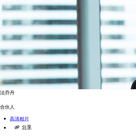
法乔丹
合伙人
高清相片
分享