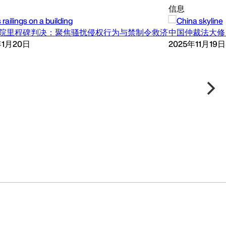
信息
院里程碑判决：聚焦骚扰侵权行为与禁制令救济
中国仲裁法大修：
年1月20日
2025年11月19日