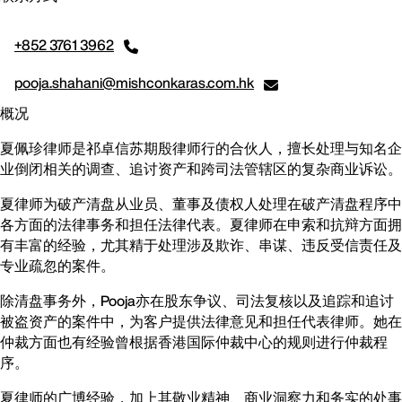
+852 3761 3962
pooja.shahani@mishconkaras.com.hk
概况
夏佩珍律师是祁卓信苏期殷律师行的合伙人，擅长处理与知名企
业倒闭相关的调查、追讨资产和跨司法管辖区的复杂商业诉讼。
夏律师为破产清盘从业员、董事及债权人处理在破产清盘程序中
各方面的法律事务和担任法律代表。夏律师在申索和抗辩方面拥
有丰富的经验，尤其精于处理涉及欺诈、串谋、违反受信责任及
专业疏忽的案件。
除清盘事务外，Pooja亦在股东争议、司法复核以及追踪和追讨
被盗资产的案件中，为客户提供法律意见和担任代表律师。她在
仲裁方面也有经验曾根据香港国际仲裁中心的规则进行仲裁程
序。
夏律师的广博经验，加上其敬业精神、商业洞察力和务实的处事