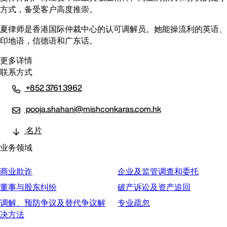
方式，备受客户高度推崇。
夏律师是香港国际仲裁中心的认可调解员。她能操流利的英语、
印地语，信德语和广东话。
更多详情
联系方式
+852 3761 3962
pooja.shahani@mishconkaras.com.hk
名片
业务领域
商业欺诈
企业及监管调查和委托
董事与股东纠纷
破产诉讼及资产追回
调解、预防争议及替代争议解
专业疏忽
决方法