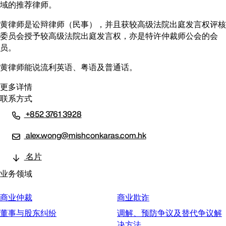
域的推荐律师。
黄律师是讼辩律师（民事），并且获较高级法院出庭发言权评核
委员会授予较高级法院出庭发言权，亦是特许仲裁师公会的会
员。
黄律师能说流利英语、粤语及普通话。
更多详情
联系方式
+852 3761 3928
alex.wong@mishconkaras.com.hk
名片
业务领域
商业仲裁
商业欺诈
董事与股东纠纷
调解、预防争议及替代争议解
决方法