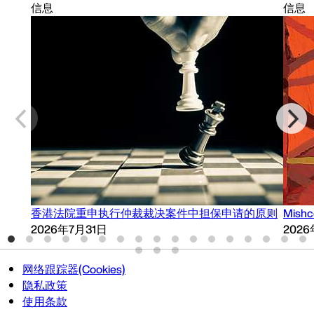
信息
信息
香港法院重申执行仲裁裁决案件中担保申请的原则
Mish
2026年7月31日
202
网络跟踪器(Cookies)
隐私政策
使用条款