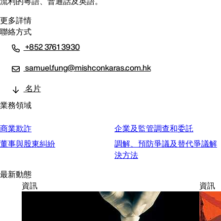
流利的粵語、普通話及英語。
更多詳情
聯絡方式
+852 3761 3930
samuel.fung@mishconkaras.com.hk
名片
業務領域
商業欺詐
企業及監管調查和委託
董事與股東糾紛
調解、預防爭議及替代爭議解
決方法
最新動態
資訊
資訊