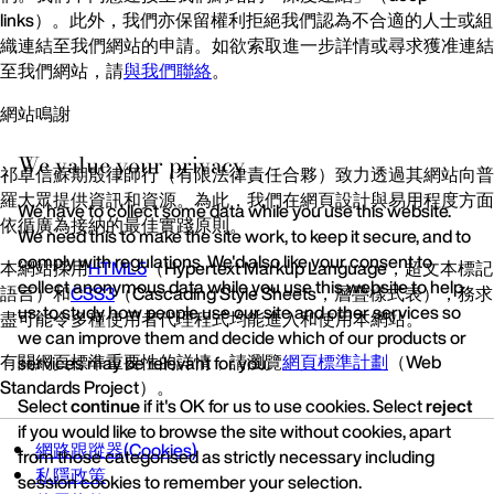
links）。此外，我們亦保留權利拒絕我們認為不合適的人士或組
織連結至我們網站的申請。如欲索取進一步詳情或尋求獲准連結
至我們網站，請
與我們聯絡
。
網站鳴謝
We value your privacy
祁卓信蘇期殷律師行（有限法律責任合夥）致力透過其網站向普
羅大眾提供資訊和資源。為此，我們在網頁設計與易用程度方面
We have to collect some data while you use this website.
依循廣為接納的最佳實踐原則。
We need this to make the site work, to keep it secure, and to
comply with regulations. We'd also like your consent to
本網站採用
HTML5
（Hypertext Markup Language，超文本標記
collect anonymous data while you use this website to help
語言）和
CSS3
（Cascading Style Sheets，層疊樣式表），務求
us; to study how people use our site and other services so
盡可能令多種使用者代理程式均能進入和使用本網站。
we can improve them and decide which of our products or
有關網頁標準重要性的詳情，請瀏覽
網頁標準計劃
（Web
services may be relevant for you.
Standards Project）。
Select
continue
if it's OK for us to use cookies. Select
reject
if you would like to browse the site without cookies, apart
網路跟蹤器(Cookies)
from those categorised as strictly necessary including
私隱政策
session cookies to remember your selection.