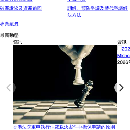
破產訴訟及資產追回
調解、預防爭議及替代爭議解
決方法
專業疏忽
最新動態
資訊
資訊
Mish
202
香港法院重申執行仲裁裁決案件中擔保申請的原則