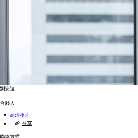
劉安迪
合夥人
高清相片
分享
聯絡方式