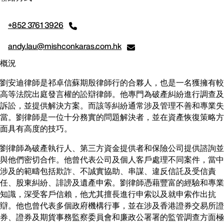
+852 3761 3926
andy.lau@mishconkaras.com.hk
概況
劉安迪律師是祁卓信蘇期殷律師行的合夥人，也是一名獲擁有較
高等法院出庭發言權的訟辯律師。他專門為破產糾紛進行調查及
訴訟，並提供解決方案。而該等糾紛通常涉及管理不善和專業失
當。劉律師是一位十分務實的問題解決者，並在資產恢復策略方
面具有高度的技巧。
劉律師為破產執行人、第三方資金提供者和保險公司提供諮詢並
與他們密切合作。他曾代表公司及個人客戶處理不同案件，當中
涉及的範疇包括欺詐、不誠實協助、串謀、違反信託及受信責
任、股東糾紛、誹謗及遺產申索。劉律師憑藉豐富的經驗和專業
知識，深受客戶信賴，他尤其擅長進行申索以及就申索作出抗
辯。他也曾代表多個政府機構行事，並在涉及香港證券交易所證
券、證券及期貨事務監察委員會和廉政公署署的監管調查方面極