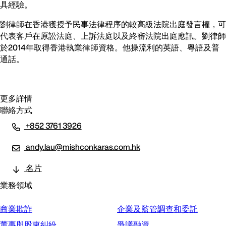
具經驗。
劉律師在香港獲授予民事法律程序的較高級法院出庭發言權，可
代表客戶在原訟法庭、上訴法庭以及終審法院出庭應訊。劉律師
於2014年取得香港執業律師資格。他操流利的英語、粵語及普
通話。
更多詳情
聯絡方式
+852 3761 3926
andy.lau@mishconkaras.com.hk
名片
業務領域
商業欺詐
企業及監管調查和委託
董事與股東糾紛
爭議融資